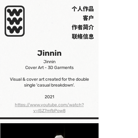
个人作品
客户
作者简介
联络信息
Jinnin
Jinnin
Cover Art - 3D Garments
Visual & cover art created for the double
single 'casual breakdown'.
2021
https://www.youtube.com/watch?
v=lSZ7mfbPow8